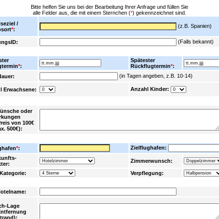
Bitte helfen Sie uns bei der Bearbeitung Ihrer Anfrage und füllen Sie
alle Felder aus, die mit einem Sternchen (
*
) gekennzeichnet sind.
seziel /
(z.B. Spanien)
bsort
*
:
(Falls bekannt)
ngsID:
ster
Spätester
gtermin
*
:
Rückflugtermin
*
:
(in Tagen angeben, z.B. 10-14)
dauer:
Anzahl Kinder:
l Erwachsene:
Wünsche oder
rkungen
Preis von 100€
x. 500€):
Zielflughafen:
ghafen
*
:
kunfts-
Zimmerwunsch:
ter:
Kategorie:
Verpflegung:
Hotelname:
ch-Lage
Entfernung
trand):