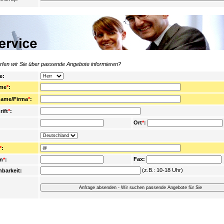
rfen wir Sie über passende Angebote informieren?
e:
me
*
:
ame/Firma
*
:
ift
*
:
Ort
*
:
*
:
Fax:
on
*
:
(z.B.: 10-18 Uhr)
hbarkeit: