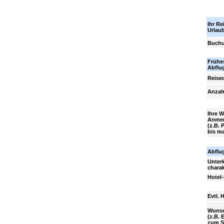
Ihr Rei
Urlau
Buchu
Frühe
Abflu
Reise
Anzah
Ihre 
Anme
(z.B. 
bis ma
Abflu
Unter
charak
Hotel-
Evtl. 
Wuns
(z.B. 
zum S