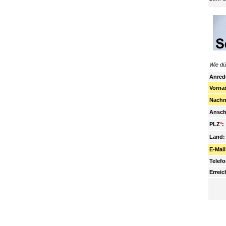
Wie dü
Anred
Vorna
Nachn
Anschr
PLZ
*
:
Land:
E-Mail
Telef
Erreic